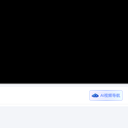
高清
1x
诣
工匠劳模讲堂
社会教育