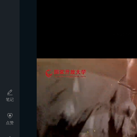
wlk5312kn
笔记
点赞