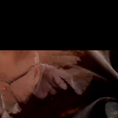
11177l9k57n5028n2nm1603m