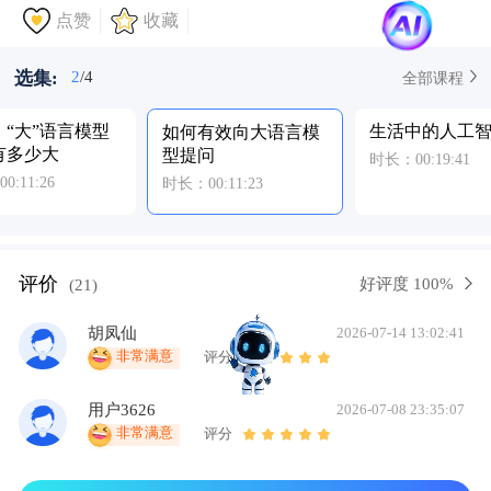
点赞
收藏
选集:
2
/4
全部课程
！“大”语言模型
生活中的人工
如何有效向大语言模
有多少大
型提问
时长：00:19:41
:11:26
时长：00:11:23
评价
好评度 100%
(21)
胡凤仙
2026-07-14 13:02:41
非常满意
评分
用户3626
2026-07-08 23:35:07
非常满意
评分